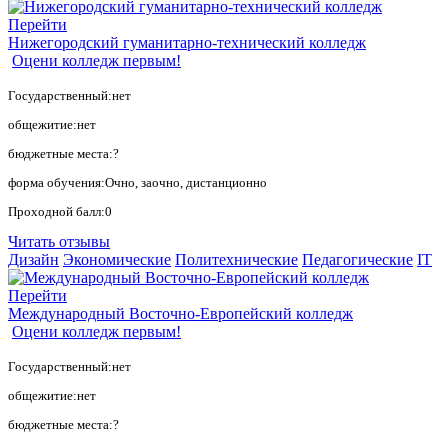
Перейти
Нижегородский гуманитарно-технический колледж
Оцени колледж первым!
Государственный:нет
общежитие:нет
бюджетные места:?
форма обучения:Очно, заочно, дистанционно
Проходной балл:0
Читать отзывы
Дизайн
Экономические
Политехнические
Педагогические
IT
Перейти
Международный Восточно-Европейский колледж
Оцени колледж первым!
Государственный:нет
общежитие:нет
бюджетные места:?