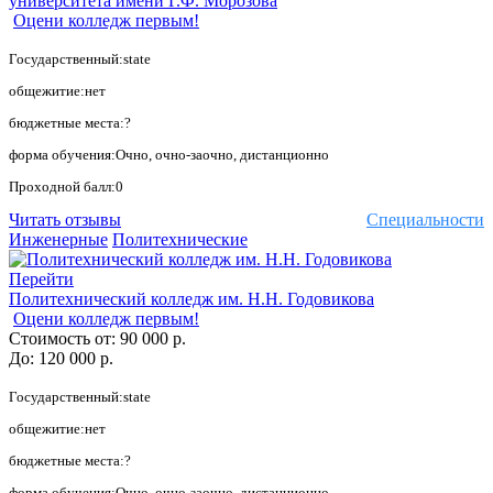
университета имени Г.Ф. Морозова
Оцени колледж первым!
Государственный:state
общежитие:нет
бюджетные места:?
форма обучения:Очно, очно-заочно, дистанционно
Проходной балл:0
Читать отзывы
Специальности
Инженерные
Политехнические
Перейти
Политехнический колледж им. Н.Н. Годовикова
Оцени колледж первым!
Стоимость от:
90 000 р.
До:
120 000 р.
Государственный:state
общежитие:нет
бюджетные места:?
форма обучения:Очно, очно-заочно, дистанционно