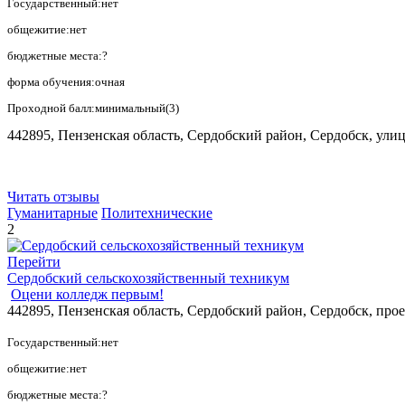
Государственный:нет
общежитие:нет
бюджетные места:?
форма обучения:очная
Проходной балл:минимальный(3)
442895, Пензенская область, Сердобский район, Сердобск, ули
Читать отзывы
Гуманитарные
Политехнические
2
Перейти
Сердобский сельскохозяйственный техникум
Оцени колледж первым!
442895, Пензенская область, Сердобский район, Сердобск, про
Государственный:нет
общежитие:нет
бюджетные места:?