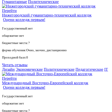
Гуманитарные
Политехнические
Перейти
Нижегородский гуманитарно-технический колледж
Оцени колледж первым!
Государственный:нет
общежитие:нет
бюджетные места:?
форма обучения:Очно, заочно, дистанционно
Проходной балл:0
Читать отзывы
Дизайн
Экономические
Политехнические
Педагогические
IT
Перейти
Международный Восточно-Европейский колледж
Оцени колледж первым!
Государственный:нет
общежитие:нет
бюджетные места:?