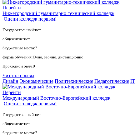
Перейти
Нижегородский гуманитарно-технический колледж
Оцени колледж первым!
Государственный:нет
общежитие:нет
бюджетные места:?
форма обучения:Очно, заочно, дистанционно
Проходной балл:0
Читать отзывы
Дизайн
Экономические
Политехнические
Педагогические
IT
Перейти
Международный Восточно-Европейский колледж
Оцени колледж первым!
Государственный:нет
общежитие:нет
бюджетные места:?