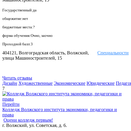
Государственный:да
общежитие:нет
бюджетные места:?
форма обучения:Очно, заочно
Проходной балл:3
404121, Волгоградская область, Волжский,
Специальности
улица Машиностроителей, 15
Читать отзывы
Дизайн
Художественные
Экономические
Юридические
Педаго
7
Перейти
Колледж Волжского института экономики, педагогики и
права
Оцени колледж первым!
г. Волжский, ул. Советская, д. 6.