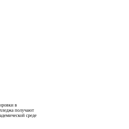
ировки в
олледжа получают
адемической среде