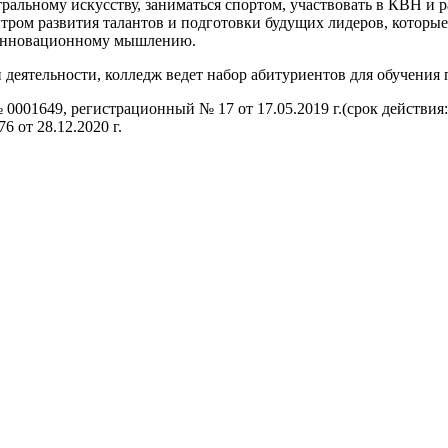
тральному искусству, заниматься спортом, участвовать в КВН и 
нтром развития талантов и подготовки будущих лидеров, которые
и инновационному мышлению.
й деятельности, колледж ведет набор абитуриентов для обучени
0001649, регистрационный № 17 от 17.05.2019 г.(срок действия:
 от 28.12.2020 г.