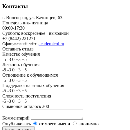
Контакты
г. Волгоград, ул. Качинцев, 63
Понедельник- пятница
09:00-17:30
Суббота; воскресенье - выходной
+7 (8442) 221271
academicol.ru
Официальный сайт:
Оставить отзыв
Качество обучения
-5
-3
0
+3
+5
Легкость обучения
-5
-3
0
+3
+5
Отношение к обучающимся
-5
-3
0
+3
+5
Поддержка на этапах обучения
-5
-3
0
+3
+5
Сложность поступления
-5
-3
0
+3
+5
Символов осталось
300
Комментарий
Опубликовать
от моего имени
анонимно