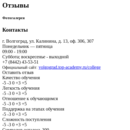
Отзывы
Фотогалерея
Контакты
г. Волгоград, ул. Калинина, д. 13, оф. 306, 307
Понедельник — пятница
09:00 - 19:00
Суббота; воскресенье - выходной
+7 (8442) 43-53-51
volgograd.top-academy.ru/college
Официальный сайт:
Оставить отзыв
Качество обучения
-5
-3
0
+3
+5
Легкость обучения
-5
-3
0
+3
+5
Отношение к обучающимся
-5
-3
0
+3
+5
Поддержка на этапах обучения
-5
-3
0
+3
+5
Сложность поступления
-5
-3
0
+3
+5
Символов осталось
300