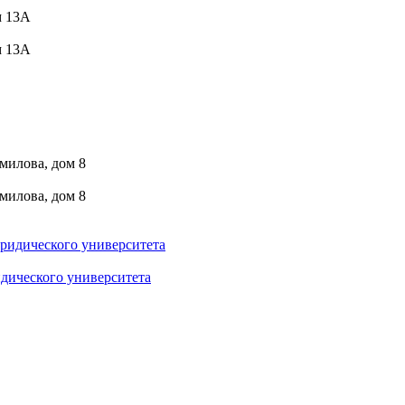
м 13А
м 13А
умилова, дом 8
умилова, дом 8
дического университета