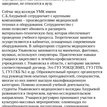
заведение, не относится к вузу.
Сейчас мед колледж УМК имени
С.Б.Анурьевой сотрудничает с крупными
компаниями – производителями медицинской
техники и оборудования. Сотрудничество с
ними позволяет обновить и расширить
материально-техническую базу, которая обеспечивает
проведение учебного процесса. Теоретические занятия
осуществляются в кабинетах, оснащенных современным
оборудованием. В лабораториях студенты медицинского
колледжа Ульяновска занимаются на манекенах, фантомах,
муляжах, используют симуляторы. Практические навыки
учащиеся закрепляют в лечебно-профилактических
учреждениях г. Ульяновска и области, с которыми заключен
соответствующий договор. Это ГУЗ УОКЦСВМП, ГУЗ ГП№
5, ГУЗ ГКБ №1 и др. Образовательный процесс организуется
под руководством опытных преподавателей, специалистов,
многие из них имеют высшую квалификационную
категорию. Помимо основной учебной деятельности,
студенты Ульяновского медицинского колледжа Анурьевой
развиваются в творческом, научно-исследовательском
направлении. Учащиеся регулярно принимают участие в
культурно-массовых мероприятиях: олимпиадах по
общеобразовательным дисциплинам, соревнованиях,