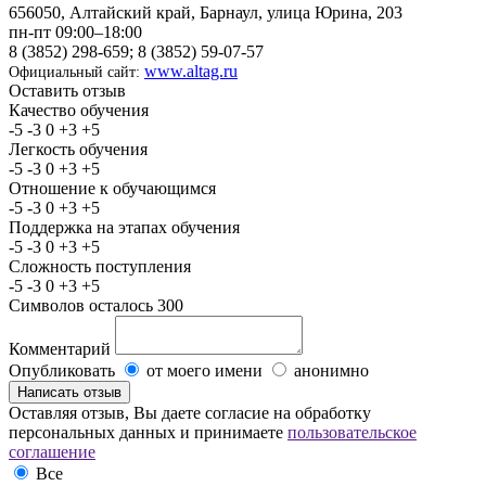
656050, Алтайский край, Барнаул, улица Юрина, 203
пн-пт 09:00–18:00
8 (3852) 298-659; 8 (3852) 59-07-57
www.altag.ru
Официальный сайт:
Оставить отзыв
Качество обучения
-5
-3
0
+3
+5
Легкость обучения
-5
-3
0
+3
+5
Отношение к обучающимся
-5
-3
0
+3
+5
Поддержка на этапах обучения
-5
-3
0
+3
+5
Сложность поступления
-5
-3
0
+3
+5
Символов осталось
300
Комментарий
Опубликовать
от моего имени
анонимно
Оставляя отзыв, Вы даете согласие на обработку
персональных данных и принимаете
пользовательское
соглашение
Все