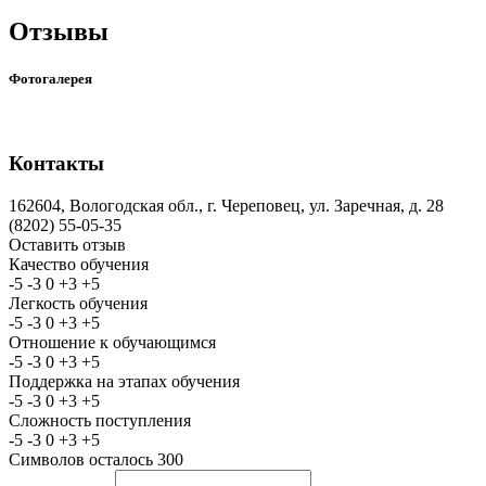
Отзывы
Фотогалерея
Контакты
162604, Вологодская обл., г. Череповец, ул. Заречная, д. 28
(8202) 55-05-35
Оставить отзыв
Качество обучения
-5
-3
0
+3
+5
Легкость обучения
-5
-3
0
+3
+5
Отношение к обучающимся
-5
-3
0
+3
+5
Поддержка на этапах обучения
-5
-3
0
+3
+5
Сложность поступления
-5
-3
0
+3
+5
Символов осталось
300