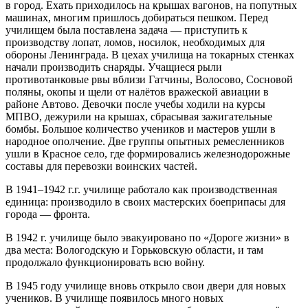
в город. Ехать приходилось на крышах вагонов, на попутных
машинах, многим пришлось добираться пешком. Перед
училищем была поставлена задача — приступить к
производству лопат, ломов, носилок, необходимых для
обороны Ленинграда. В цехах училища на токарных стенках
начали производить снаряды. Учащиеся рыли
противотанковые рвы вблизи Гатчины, Волосово, Сосновой
поляны, окопы и щели от налётов вражеской авиации в
районе Автово. Девочки после учебы ходили на курсы
МПВО, дежурили на крышах, сбрасывая зажигательные
бомбы. Большое количество учеников и мастеров ушли в
народное ополчение. Две группы опытных ремесленников
ушли в Красное село, где формировались железнодорожные
составы для перевозки воинских частей.
В 1941–1942 г.г. училище работало как производственная
единица: производило в своих мастерских боеприпасы для
города — фронта.
В 1942 г. училище было эвакуировано по «Дороге жизни» в
два места: Вологодскую и Горьковскую области, и там
продолжало функционировать всю войну.
В 1945 году училище вновь открыло свои двери для новых
учеников. В училище появилось много новых