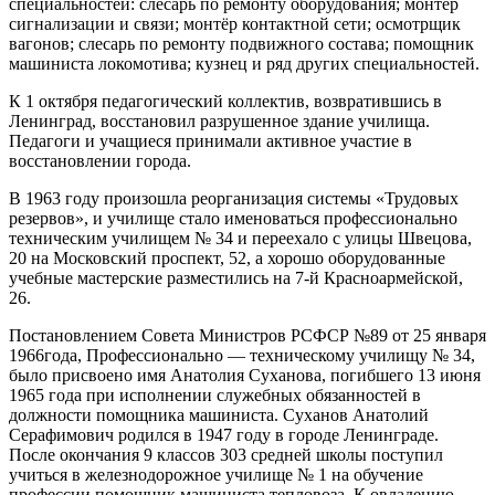
специальностей: слесарь по ремонту оборудования; монтёр
сигнализации и связи; монтёр контактной сети; осмотрщик
вагонов; слесарь по ремонту подвижного состава; помощник
машиниста локомотива; кузнец и ряд других специальностей.
К 1 октября педагогический коллектив, возвратившись в
Ленинград, восстановил разрушенное здание училища.
Педагоги и учащиеся принимали активное участие в
восстановлении города.
В 1963 году произошла реорганизация системы «Трудовых
резервов», и училище стало именоваться профессионально
техническим училищем № 34 и переехало с улицы Швецова,
20 на Московский проспект, 52, а хорошо оборудованные
учебные мастерские разместились на 7-й Красноармейской,
26.
Постановлением Совета Министров РСФСР №89 от 25 января
1966года, Профессионально — техническому училищу № 34,
было присвоено имя Анатолия Суханова, погибшего 13 июня
1965 года при исполнении служебных обязанностей в
должности помощника машиниста. Суханов Анатолий
Серафимович родился в 1947 году в городе Ленинграде.
После окончания 9 классов 303 средней школы поступил
учиться в железнодорожное училище № 1 на обучение
профессии помощник машиниста тепловоза. К овладению