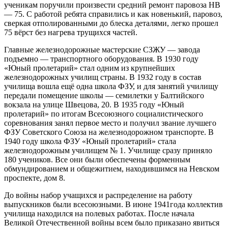
ученикам поручили произвести средний ремонт паровоза НВ
— 75. С работой ребята справились и как новенький, паровоз,
сверкая отполированными до блеска деталями, легко прошел
75 вёрст без нагрева трущихся частей.
Главные железнодорожные мастерские СЗЖУ — завода
подъемно — транспортного оборудования. В 1930 году
«Юный пролетарий» стал одним из крупнейших
железнодорожных училищ страны. В 1932 году в состав
училища вошла ещё одна школа ФЗУ, и для занятий училищу
передали помещение школы — семилетки у Балтийского
вокзала на улице Швецова, 20. В 1935 году «Юный
пролетарий» по итогам Всесоюзного социалистического
соревнования занял первое место и получил звание лучшего
ФЗУ Советского Союза на железнодорожном транспорте. В
1940 году школа ФЗУ «Юный пролетарий» стала
железнодорожным училищем № 1. Училище сразу приняло
180 учеников. Все они были обеспечены форменным
обмундированием и общежитием, находившимся на Невском
проспекте, дом 8.
До войны набор учащихся и распределение на работу
выпускников были всесоюзными. В июне 1941года коллектив
училища находился на полевых работах. После начала
Великой Отечественной войны всем было приказано явиться