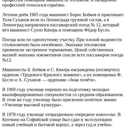
профессией относился серьёзно.
Летним днём 1965 года машинист Борис Бобков и практикант
Толя Суханов вели из Ленинграда грузовой состав, а в
Ленинград направлялся пассажирский поезд № 12, который
вёл машинист Сулло Кяхерь и помощник Фёдор Бусло.
Поезда шли по однопутному участку. При плохой видимости
столкновение было неизбежно. Экипажи тепловозов
применили экстренное торможение. Ценой собственных
жизней экипажи локомотивов спасли всех пассажиров поезда
№12.
Машинисты Б. Бобков и С. Кяхерь награждены (посмертно)
орденом «Трудового Красного знамени», а их помощники Ф.
Бусло и А. Суханов — орденами «Знак почёта».
В 1969 году училище перешло на подготовку молодых
квалифицированных специалистов со средним образованием.
В этом же году училищу было присвоено почётное звание
«Училище высокой культуры».
В 1978 году училище отпраздновало очередное новоселье. В
Купчино на Софийской улице был сдан в эксплуатацию
новый учебный и бытовой корпус, а через год и учебно-