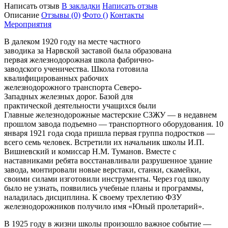
Написать отзыв
В закладки
Написать отзыв
Описание
Отзывы
(0)
Фото
()
Контакты
Мероприятия
В далеком 1920 году на месте частного
заводика за Нарвской заставой была образована
первая железнодорожная школа фабрично-
заводского ученичества. Школа готовила
квалифицированных рабочих
железнодорожного транспорта Северо-
Западных железных дорог. Базой для
практической деятельности учащихся были
Главные железнодорожные мастерские СЗЖУ — в недавнем
прошлом завода подъемно — транспортного оборудования. 10
января 1921 года сюда пришла первая группа подростков —
всего семь человек. Встретили их начальник школы И.П.
Вишневский и комиссар Н.М. Туманов. Вместе с
наставниками ребята восстанавливали разрушенное здание
завода, монтировали новые верстаки, станки, скамейки,
своими силами изготовили инструменты. Через год школу
было не узнать, появились учебные планы и программы,
наладилась дисциплина. К своему трехлетию ФЗУ
железнодорожников получило имя «Юный пролетарий».
В 1925 году в жизни школы произошло важное событие —