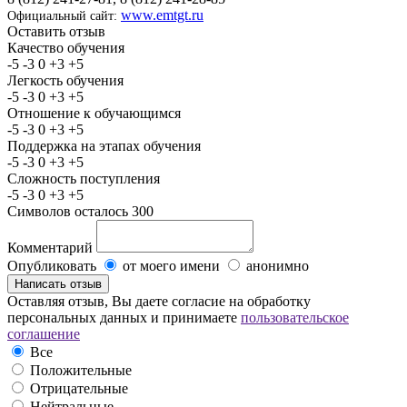
www.emtgt.ru
Официальный сайт:
Оставить отзыв
Качество обучения
-5
-3
0
+3
+5
Легкость обучения
-5
-3
0
+3
+5
Отношение к обучающимся
-5
-3
0
+3
+5
Поддержка на этапах обучения
-5
-3
0
+3
+5
Сложность поступления
-5
-3
0
+3
+5
Символов осталось
300
Комментарий
Опубликовать
от моего имени
анонимно
Оставляя отзыв, Вы даете согласие на обработку
персональных данных и принимаете
пользовательское
соглашение
Все
Положительные
Отрицательные
Нейтральные