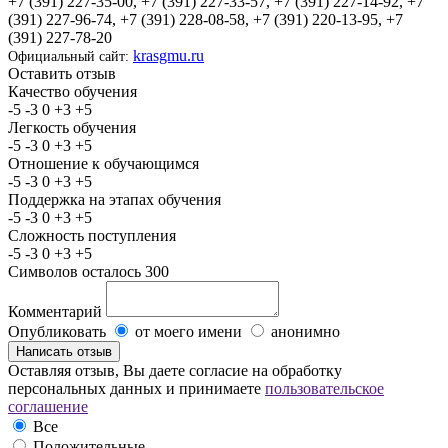
+7 (391) 227-35-00, +7 (391) 227-33-57, +7 (391) 227-14-92, +7
(391) 227-96-74, +7 (391) 228-08-58, +7 (391) 220-13-95, +7
(391) 227-78-20
krasgmu.ru
Официальный сайт:
Оставить отзыв
Качество обучения
-5
-3
0
+3
+5
Легкость обучения
-5
-3
0
+3
+5
Отношение к обучающимся
-5
-3
0
+3
+5
Поддержка на этапах обучения
-5
-3
0
+3
+5
Сложность поступления
-5
-3
0
+3
+5
Символов осталось
300
Комментарий
Опубликовать
от моего имени
анонимно
Оставляя отзыв, Вы даете согласие на обработку
персональных данных и принимаете
пользовательское
соглашение
Все
Положительные