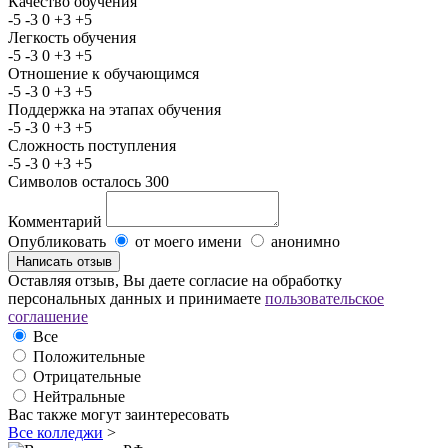
Качество обучения
-5
-3
0
+3
+5
Легкость обучения
-5
-3
0
+3
+5
Отношение к обучающимся
-5
-3
0
+3
+5
Поддержка на этапах обучения
-5
-3
0
+3
+5
Сложность поступления
-5
-3
0
+3
+5
Символов осталось
300
Комментарий
Опубликовать
от моего имени
анонимно
Оставляя отзыв, Вы даете согласие на обработку
персональных данных и принимаете
пользовательское
соглашение
Все
Положительные
Отрицательные
Нейтральные
Вас также могут заинтересовать
Все колледжи
>