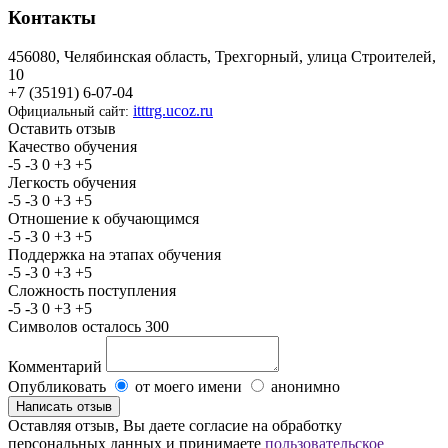
Контакты
456080, Челябинская область, Трехгорный, улица Строителей,
10
+7 (35191) 6-07-04
itttrg.ucoz.ru
Официальный сайт:
Оставить отзыв
Качество обучения
-5
-3
0
+3
+5
Легкость обучения
-5
-3
0
+3
+5
Отношение к обучающимся
-5
-3
0
+3
+5
Поддержка на этапах обучения
-5
-3
0
+3
+5
Сложность поступления
-5
-3
0
+3
+5
Символов осталось
300
Комментарий
Опубликовать
от моего имени
анонимно
Оставляя отзыв, Вы даете согласие на обработку
персональных данных и принимаете
пользовательское