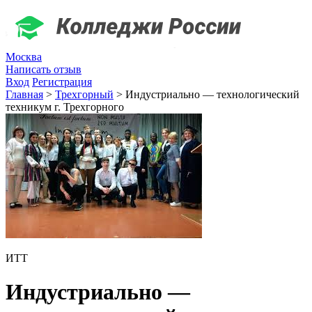
Москва
Написать отзыв
Вход
Регистрация
Главная
>
Трехгорный
>
Индустриально — технологический
техникум г. Трехгорного
ИТТ
Индустриально —