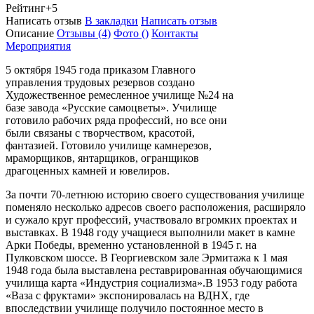
Рейтинг
+5
Написать отзыв
В закладки
Написать отзыв
Описание
Отзывы
(4)
Фото
()
Контакты
Мероприятия
5 октября 1945 года приказом Главного
управления трудовых резервов создано
Художественное ремесленное училище №24 на
базе завода «Русские самоцветы». Училище
готовило рабочих ряда профессий, но все они
были связаны с творчеством, красотой,
фантазией. Готовило училище камнерезов,
мраморщиков, янтарщиков, огранщиков
драгоценных камней и ювелиров.
За почти 70-летнюю историю своего существования училище
поменяло несколько адресов своего расположения, расширяло
и сужало круг профессий, участвовало вгромких проектах и
выставках. В 1948 году учащиеся выполнили макет в камне
Арки Победы, временно установленной в 1945 г. на
Пулковском шоссе. В Георгиевском зале Эрмитажа к 1 мая
1948 года была выставлена реставрированная обучающимися
училища карта «Индустрия социализма».В 1953 году работа
«Ваза с фруктами» экспонировалась на ВДНХ, где
впоследствии училище получило постоянное место в