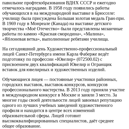
павильоне профтехобразования ВДНХ СССР и ежегодно
отмечалось наградами. В 1958 году появились работы
обучающихся в на международной выставке в Брюсселе:
училищу была присуждена Большая золотая медаль Гран-при.
В 1969 году в Монреале (Канада) на выставке детского
творчества «Моё Отечество» были представлены мозаичные
работы по камню «Красная смородина», «Малина»,
«Яблоневая ветка», выполненные ребятами училища.
На сегодняшний день Художественно-профессиональный
лицей Санкт-Петербурга имени Карла Фаберже ведёт
подготовку по профессии «Ювелир» (072500.02) с
присвоением двух квалификаций Ювелир и Огранщик
вставок для ювелирных и художественных изделий.
Обучающиеся лицея — постоянные участники районных,
городских выставок, выставок-конкурсов, конкурсов
профессионального мастерства. В 2013 году приняли участие
в международном конкурсе в Москве и заняли 3 место. За
многие годы своей деятельности лицей завоевал репутацию
одного из лучших учебных заведений художественного
профиля и находится в центре всех изменений
образовательной сферы. Лицей готовит
высококвалифицированных специалистов, даёт среднее
общее образование.