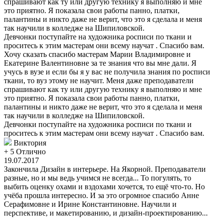
спрашивают как ту или другую технику я выполняю и мне
это приятно. Я показала свои работы панно, платки,
палантины и никто даже не верит, что это я сделала и меня
так научили в колледже на Шипиловской.
Девчонки поступайте на художника росписи по ткани и
проситесь к этим мастерам они всему научат . Спасибо вам.
Хочу сказать спасибо мастерам Марии Владимировне и
Екатерине Валентиновне за те знания что вы мне дали. Я
учусь в вузе и если бы я у вас не получила знания по росписи
ткани, то вуз этому не научит. Меня даже преподаватели
спрашивают как ту или другую технику я выполняю и мне
это приятно. Я показала свои работы панно, платки,
палантины и никто даже не верит, что это я сделала и меня
так научили в колледже на Шипиловской.
Девчонки поступайте на художника росписи по ткани и
проситесь к этим мастерам они всему научат . Спасибо вам.
Виктория
+ 5
Отлично
19.07.2017
Закончила Дизайн в интерьере. На Якорной. Преподаватели
разные, но и мы ведь учимся не всегда... То погулять, то
выбить оценку охами и вздохами хочется, то ещё что-то. Но
учёба прошла интересно. И за это огромное спасибо Анне
Серафимовне и Ирине Константиновне. Научили и
перспективе, и макетированию, и дизайн-проектированию...