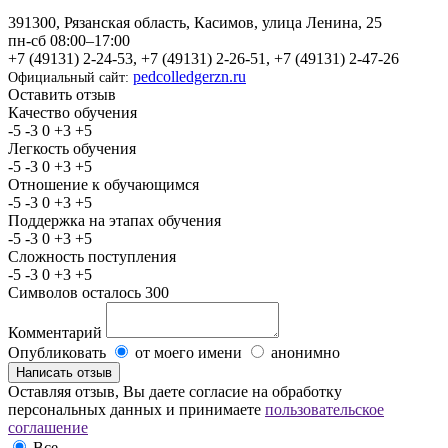
391300, Рязанская область, Касимов, улица Ленина, 25
пн-сб 08:00–17:00
+7 (49131) 2-24-53, +7 (49131) 2-26-51, +7 (49131) 2-47-26
pedcolledgerzn.ru
Официальный сайт:
Оставить отзыв
Качество обучения
-5
-3
0
+3
+5
Легкость обучения
-5
-3
0
+3
+5
Отношение к обучающимся
-5
-3
0
+3
+5
Поддержка на этапах обучения
-5
-3
0
+3
+5
Сложность поступления
-5
-3
0
+3
+5
Символов осталось
300
Комментарий
Опубликовать
от моего имени
анонимно
Оставляя отзыв, Вы даете согласие на обработку
персональных данных и принимаете
пользовательское
соглашение
Все