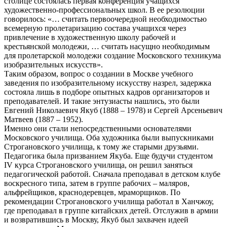
столи­це состоялась первая конференция учащихся
художественно-профес­сиональных школ. В ее резолюции
говорилось: «… считать первооче­редной необходимостью
всемерную пролетаризацию состава учащихся через
привлечение в художествен­ную школу рабочей и
крестьянской молодежи, … считать насущно необ­ходимым
для пролетарской молоде­жи создание Московского технику­ма
изобразительных искусств».
Таким образом, вопрос о создании в Москве учебного
заведения по изобразительному искусству назрел, задержка
состояла лишь в подборе опытных кадров организаторов и
преподавателей. И такие энтузиасты нашлись, это были
Евгений Нико­лаевич Якуб (1888 – 1978) и Сергей Арсеньевич
Матвеев (1887 – 1952).
Именно они стали непосредствен­ными основателями
Московского училища. Оба художника были выпускниками
Строгановского учи­лища, к тому же старыми друзьями.
Педагогика была призванием Якуба. Еще будучи студентом
IV курса Строгановского училища, он решил заняться
педагогической работой. Сначала преподавал в детском клубе
воскресного типа, затем в группе рабочих – маляров,
альфрейщиков, краснодеревцев, мраморщиков. По
рекомендации Строгановского учи­лища работал в Ханчжоу,
где пре­подавал в группе китайских детей. Отслужив в армии
и возвратившись в Москву, Якуб был захвачен идеей