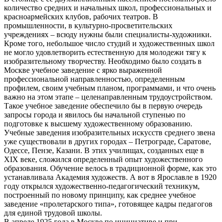
коли­чество средних и начальных школ, профессиональных и
красноармей­ских клубов, рабочих театров. В
промышленности, в культурно-просветительских
учреждениях – всюду нужны были специалисты-художники.
Кроме того, небольшое число студий и художественных школ
не могло удовлетворить естественную для молодежи тягу к
изобразительному творчеству. Необходимо было создать в
Москве учебное заведение с ярко выражен­ной
профессиональной направлен­ностью, определенным
профилем, своим учебным планом, программа­ми, и что очень
важно на этом этапе – целенаправленным трудоустройс­твом.
Такое учебное заведение обес­печило бы в первую очередь
запро­сы города и явилось бы начальной ступенью по
подготовке к высшему художественному образованию.
Учебные заведения изобразитель­ных искусств среднего звена
уже существовали в других городах – Петрограде, Саратове,
Одессе, Пензе, Казани. В этих училищах, созданных еще в
XIX веке, сложился определенный опыт художествен­ного
образования. Обучение велось в традиционной форме, как это
устанавливала Академия художеств. А вот в Ярославле в 1920
году открылся художественно-педаго­гический техникум,
построенный по новому принципу, как среднее учебное
заведение «пролетарского типа», готовящее кадры педагогов
для единой трудовой школы.
В апреле 1925 года в Москве по инициативе и при