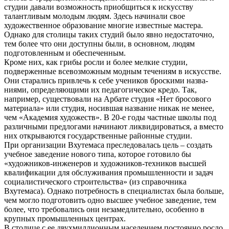
студии давали возможность приоб­щиться к искусству
талантливым мо­лодым людям. Здесь начинали свое
художественное образование мно­гие известные мастера.
Однако для столицы таких студий было явно недостаточно,
тем более что они доступны были, в основном, людям
подготовленным и обеспеченным.
Кроме них, как грибы росли и бо­лее мелкие студии,
подверженные всевозможным модным течениям в искусстве.
Они старались привлечь к себе учеников броскими назва­
ниями, определяющими их педа­гогическое кредо. Так,
например, существовали на Арбате студия «Нет бросового
материала» или студия, носившая название никак не менее,
чем «Академия художеств». В 20-е годы частные школы под
различны­ми предлогами начинают ликвиди­роваться, а вместо
них открываются государственные районные студии.
При организации Вхутемаса пре­следовалась цель – создать
учебное заведение нового типа, которое готовило бы
«художников-инжене­ров и художников-техников высшей
квалификации для обслуживания промышленности и задач
социа­листического строительства» (из справочника
Вхутемаса). Однако потребность в специалистах была больше,
чем могло подготовить одно высшее учебное заведение, тем
более, что требовались они неза­медлительно, особенно в
крупных промышленных центрах.
В столице с ее двухмиллионным населением постоянно росло