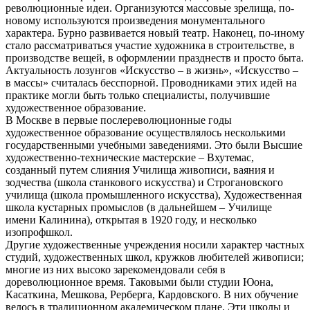
революционные идеи. Организуются массовые зрелища, по-
новому используются произведения монументального
характера. Бурно развивается новый театр. Наконец, по-иному
стало рассматриваться участие художника в строительстве, в
производстве вещей, в оформ­лении празднеств и просто быта.
Актуальность лозунгов «Искусство – в жизнь», «Искусство –
в массы» считалась бесспорной. Проводни­ками этих идей на
практике могли быть только специалисты, получив­шие
художественное образование.
В Москве в первые послереволюци­онные годы
художественное обра­зование осуществлялось несколь­кими
государственными учебными заведениями. Это были Высшие
художественно-технические мас­терские – Вхутемас,
созданный путем слияния Училища живописи, ваяния и
зодчества (школа станко­вого искусства) и Строгановского
училища (школа промышленного искусства), Художественная
школа кустарных промыслов (в дальней­шем – Училище
имени Калинина), открытая в 1920 году, и несколько
изопрофшкол.
Другие художественные учреждения носили характер частных
студий, художественных школ, кружков любителей живописи;
многие из них высоко зарекомендовали себя в
дореволюционное время. Таковыми были студии Юона,
Касаткина, Меш­кова, Рерберга, Кардовского. В них обучение
велось в традиционном академическом плане. Эти школы и