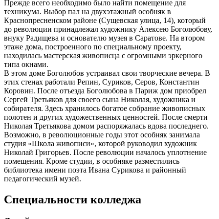
Прежде всего необходимо было найти помещение для
техникума. Выбор пал на двухэтажный особ­няк в
Краснопресненском районе (Сущевская улица, 14), который
до революции принадлежал художнику Алексею Боголюбову,
внуку Радище­ва и основателю музея в Саратове. На втором
этаже дома, построен­ного по специальному проекту,
находилась мастерская живописца с огромными эркерного
типа окнами.
В этом доме Боголюбов устраивал свои творческие вечера. В
этих сте­нах работали Репин, Суриков, Серов, Константин
Коровин. После отъезда Боголюбова в Париж дом приобрел
Сергей Третьяков для своего сына Николая, художника и
собирателя. Здесь хранилось богатое собрание живописных
полотен и других художественных ценностей. После смерти
Николая Третьякова домом распоряжалась вдова последнего.
Возможно, в революционные годы этот особняк занимала
студия «Шко­ла живописи», которой руководил художник
Николай Григорьев. Пос­ле революции началось уплотнение
помещения. Кроме студии, в особня­ке разместились
библиотека имени поэта Ивана Сурикова и районный
педагогический музей.
Специальности колледжа