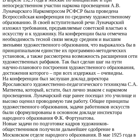
непосредствен­ном участии наркома просвещения А.В.
Луначарского Наркомпросом РСФСР была проведена
Всероссийс­кая конференция по среднему худо­жественному
образованию. В своей вступительной речи Луначарский
изложил требования, предъявляе­мые советской властью к
искусству и к художнику. На конференции была отмечена
необходимость тесной связи между средним и высшим
звеньями художественного образования, что выражалось бы в
принципиальном единстве их про­граммно-методических
установок, а также рассмотрена возможность расширения сети
художественных рабфаков. Так был сделан шаг на пути
научно-планового построе­ния художественного образования,
достижения которого – при всех издержках – очевидны.
На конференции был заслушан доклад директора
Ярославского художественно-педагогического техникума С.А.
Матвеева, который, кстати, был лично знаком с нарко­мом
просвещения. Луначарский еще ранее посещал это училище и
высо­ко оценил проводимую там работу. Общие принципы
художественного образования, задачи работников искусств
были сформулированы в основном докладе инспектора
народного образования Ф.К. Форту­натова.
Новые задачи по подготовке кад­ров художников-
общественников получили дальнейшее одобрение в
Московском отделе народного об­разования. В мае 1925 года в