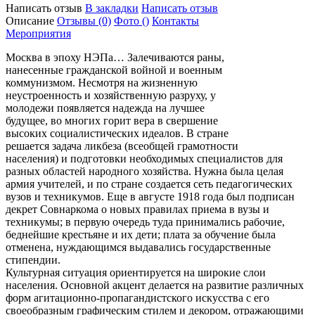
Написать отзыв
В закладки
Написать отзыв
Описание
Отзывы
(0)
Фото
()
Контакты
Мероприятия
Москва в эпоху НЭПа… Залечиваются раны,
нанесенные гражданской войной и военным
комму­низмом. Несмотря на жизненную
неустроенность и хозяйственную разруху, у
молодежи появляется на­дежда на лучшее
будущее, во многих горит вера в свершение
высоких социалистических идеалов. В стране
решается задача ликбеза (всеобщей грамотности
населения) и подготовки необходимых специалистов для
разных областей народного хозяйства. Нужна была целая
армия учителей, и по стране создается сеть педагогических
вузов и техникумов. Еще в августе 1918 года был подписан
декрет Совнаркома о новых пра­вилах приема в вузы и
техникумы; в первую очередь туда принимались рабочие,
беднейшие крестьяне и их дети; плата за обучение была
отменена, нуждающимся выдавались государственные
стипендии.
Культурная ситуация ориентиру­ется на широкие слои
населения. Основной акцент делается на развитие различных
форм агитационно-пропагандистского искусства с его
своеобразным графическим стилем и декором, отражающими