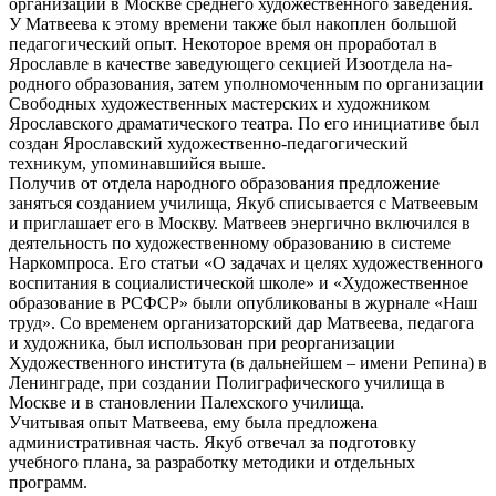
организации в Москве среднего художественного заведения.
У Матвеева к этому времени также был накоплен большой
педагоги­ческий опыт. Некоторое время он проработал в
Ярославле в качестве заведующего секцией Изоотдела на­
родного образования, затем уполно­моченным по организации
Свобод­ных художественных мастерских и художником
Ярославского драмати­ческого театра. По его инициативе был
создан Ярославский художес­твенно-педагогический
техникум, упоминавшийся выше.
Получив от отдела народного обра­зования предложение
заняться со­зданием училища, Якуб списывается с Матвеевым
и приглашает его в Москву. Матвеев энергично вклю­чился в
деятельность по художес­твенному образованию в системе
Наркомпроса. Его статьи «О задачах и целях художественного
воспи­тания в социалистической школе» и «Художественное
образование в РСФСР» были опубликованы в жур­нале «Наш
труд». Со временем орга­низаторский дар Матвеева, педагога
и художника, был использован при реорганизации
Художественного института (в дальнейшем – имени Репина) в
Ленинграде, при созда­нии Полиграфического училища в
Москве и в становлении Палехского училища.
Учитывая опыт Матвеева, ему была предложена
административная часть. Якуб отвечал за подготовку
учебного плана, за разработку мето­дики и отдельных
программ.