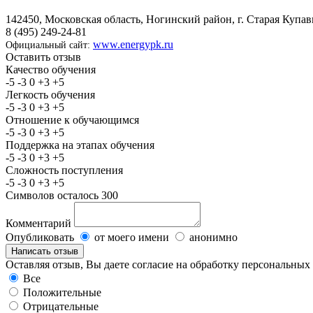
142450, Московская область, Ногинский район, г. Старая Купавн
8 (495) 249-24-81
www.energypk.ru
Официальный сайт:
Оставить отзыв
Качество обучения
-5
-3
0
+3
+5
Легкость обучения
-5
-3
0
+3
+5
Отношение к обучающимся
-5
-3
0
+3
+5
Поддержка на этапах обучения
-5
-3
0
+3
+5
Сложность поступления
-5
-3
0
+3
+5
Символов осталось
300
Комментарий
Опубликовать
от моего имени
анонимно
Оставляя отзыв, Вы даете согласие на обработку персональны
Все
Положительные
Отрицательные