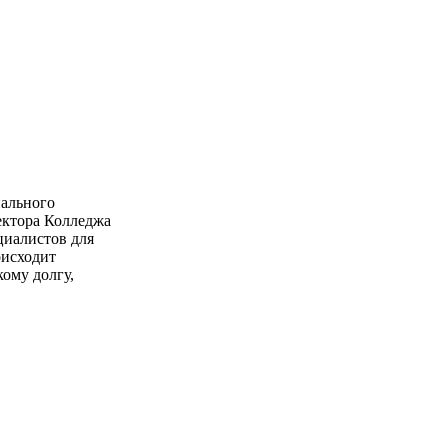
нального
ектора Колледжа
циалистов для
оисходит
ому долгу,