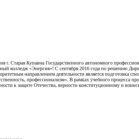
ния г. Старая Купавна Государственного автономного профессио
ный колледж «Энергия»! С сентября 2016 года по решению Дир
оритетным направлением деятельности является подготовка спе
ственность, профессионализм». В рамках учебного процесса пр
ости к защите Отечества, верности конституционному и воинск