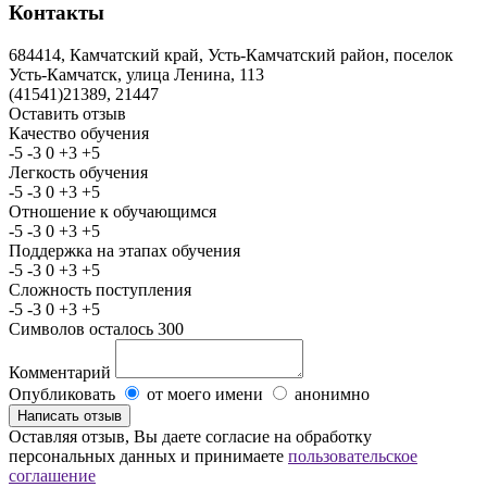
Контакты
684414, Камчатский край, Усть-Камчатский район, поселок
Усть-Камчатск, улица Ленина, 113
(41541)21389, 21447
Оставить отзыв
Качество обучения
-5
-3
0
+3
+5
Легкость обучения
-5
-3
0
+3
+5
Отношение к обучающимся
-5
-3
0
+3
+5
Поддержка на этапах обучения
-5
-3
0
+3
+5
Сложность поступления
-5
-3
0
+3
+5
Символов осталось
300
Комментарий
Опубликовать
от моего имени
анонимно
Оставляя отзыв, Вы даете согласие на обработку
персональных данных и принимаете
пользовательское
соглашение