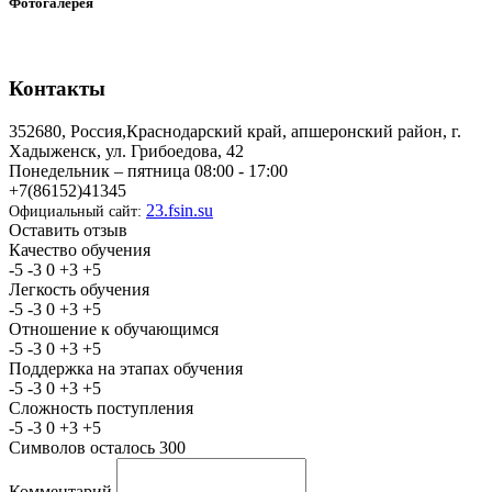
Фотогалерея
Контакты
352680, Россия,Краснодарский край, апшеронский район, г.
Хадыженск, ул. Грибоедова, 42
Понедельник – пятница 08:00 - 17:00
+7(86152)41345
23.fsin.su
Официальный сайт:
Оставить отзыв
Качество обучения
-5
-3
0
+3
+5
Легкость обучения
-5
-3
0
+3
+5
Отношение к обучающимся
-5
-3
0
+3
+5
Поддержка на этапах обучения
-5
-3
0
+3
+5
Сложность поступления
-5
-3
0
+3
+5
Символов осталось
300
Комментарий