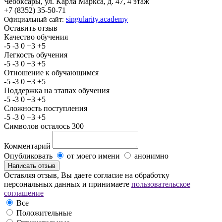
Чебоксары, ул. Карла Маркса, д. 47, 4 этаж
+7 (8352) 35-50-71
singularity.academy
Официальный сайт:
Оставить отзыв
Качество обучения
-5
-3
0
+3
+5
Легкость обучения
-5
-3
0
+3
+5
Отношение к обучающимся
-5
-3
0
+3
+5
Поддержка на этапах обучения
-5
-3
0
+3
+5
Сложность поступления
-5
-3
0
+3
+5
Символов осталось
300
Комментарий
Опубликовать
от моего имени
анонимно
Оставляя отзыв, Вы даете согласие на обработку
персональных данных и принимаете
пользовательское
соглашение
Все
Положительные