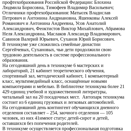
профтехобразования Российской Федерации: Блохина
Людмила Борисовна, Тимофеев Владимир Васильевич;
Отличники профтехобразования: Матысек Владислав
Петрович и Антонина Андриановна, Яшенковы Алексей
Романович и Антонина Андреевна, Усов Анатолий
Александрович, Феоктистов Виктор Михайлович, Абрамова
Неля Александровна, Маслаков Александр Владимирович,
Савинов Валерий Юрьевич, Суханов Юрий Борисович.
В техникуме уже сложились семейные династии
Сергейчевых, Сухановых, чьи дети продолжили свою
трудовою деятельность в системе профессионального
образования.
На сегодняшний день в техникуме 6 мастерских и
лабораторий, 21 кабинет теоретического обучения,
спортивный зал, методический кабинет, 1 компьютерный
класс, мультимедийный класс, оснащённые новыми
компьютерами и мебелью. В библиотеке техникума более 21
429 единиц учебной и художественной литературы,
читальный зал на 20 посадочных мест. Автопарк техникума
состоит из 6 единиц грузовых и легковых автомобилей.
На сегодняшний день контингент обучающихся дневного
отделения составляет – 254, заочного отделения — 105
человек, из них 41имеют статус детей-сирот и детей,
оставшихся без попечения родителей.
В техникуме осуществляется профессиональная подготовка