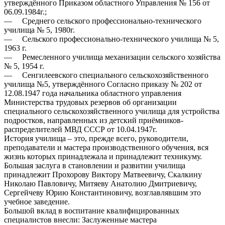
утверждённого Приказом областного Управления № 156 от
06.09.1984г.;
— Среднего сельского профессионально-технического
училища № 5, 1980г.
— Сельского профессионально-технического училища № 5,
1963 г.
— Ремесленного училища механизации сельского хозяйства
№ 5, 1954 г.
— Сенгилеевского специального сельскохозяйственного
училища №5, утверждённого Согласно приказу № 202 от
12.08.1947 года начальника областного управления
Министерства трудовых резервов об организации
специального сельскохозяйственного училища для устройства
подростков, направленных из детский приёмников-
распределителей МВД СССР от 10.04.1947г.
История училища – это, прежде всего, руководители,
преподаватели и мастера производственного обучения, вся
жизнь которых принадлежала и принадлежит техникуму.
Большая заслуга в становлении и развитии училища
принадлежит Прохорову Виктору Матвеевичу, Скалкину
Николаю Павловичу, Митяеву Анатолию Дмитриевичу,
Сергейчеву Юрию Константиновичу, возглавлявшим это
учебное заведение.
Большой вклад в воспитание квалифицированных
специалистов внесли: Заслуженные мастера