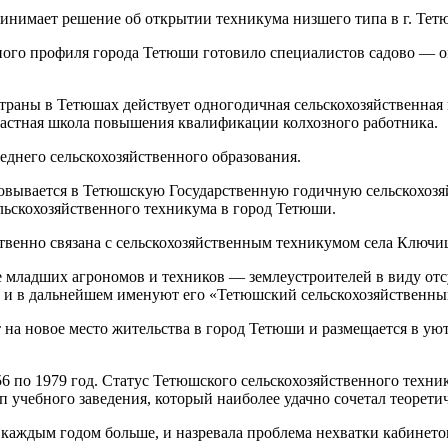
ринимает решение об открытии техникума низшего типа в г. Тет
нного профиля города Тетюши готовило специалистов садово — 
 страны в Тетюшах действует одногодичная сельскохозяйственная
бластная школа повышения квалификации колхозного работника.
него сельскохозяйственного образования.
зовывается в Тетюшскую Государственную годичную сельскохозя
льскохозяйственного техникума в город Тетюши.
венно связана с сельскохозяйственным техникумом села Ключи
младших агрономов и техников — землеустроителей в виду отсу
 и в дальнейшем именуют его «Тетюшский сельскохозяйственны
 на новое место жительства в город Тетюши и размещается в у
56 по 1979 год. Статус Тетюшского сельскохозяйственного техни
п учебного заведения, который наиболее удачно сочетал теорети
аждым годом больше, и назревала проблема нехватки кабинетов