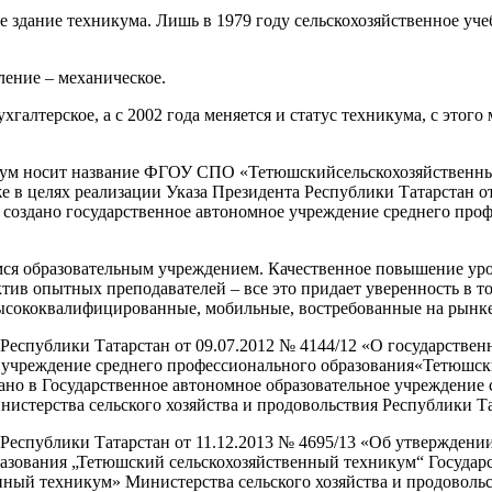
е здание техникума. Лишь в 1979 году сельскохозяйственное уче
ление – механическое.
галтерское, а с 2002 года меняется и статус техникума, с этого
никум носит название ФГОУ СПО «Тетюшскийсельскохозяйственны
кже в целях реализации Указа Президента Республики Татарстан 
 создано государственное автономное учреждение среднего про
ся образовательным учреждением. Качественное повышение уров
тив опытных преподавателей – все это придает уверенность в то
высококвалифицированные, мобильные, востребованные на рынке
 Республики Татарстан от 09.07.2012 № 4144/12 «О государстве
 учреждение среднего профессионального образования«Тетюшск
ано в Государственное автономное образовательное учреждение
стерства сельского хозяйства и продовольствия Республики Та
 Республики Татарстан от 11.12.2013 № 4695/13 «Об утверждени
разования „Тетюшский сельскохозяйственный техникум“ Государ
ный техникум» Министерства сельского хозяйства и продовольс