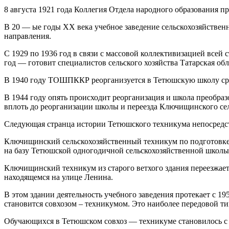
8 августа 1921 года Коллегия Отдела народного образования п
В 20 — ые годы ХХ века учебное заведение сельскохозяйстве
направления.
С 1929 по 1936 год в связи с массовой коллективизацией всей
год — готовит специалистов сельского хозяйства Татарская о
В 1940 году ТОШПККР реорганизуется в Тетюшскую школу сред
В 1944 году опять происходит реорганизация и школа преобра
вплоть до реорганизации школы и переезда Ключищинского се
Следующая странца истории Тетюшского техникума непосредст
Ключищинский сельскохозяйственный техникум по подготовке 
на базу Тетюшской одногодичной сельскохозяйственной школы
Ключищинский техникум из старого ветхого здания переезжает
находящемся на улице Ленина.
В этом здании деятельность учебного заведения протекает с 19
становится совхозом – техникумом. Это наиболее передовой ти
Обучающихся в Тетюшском совхоз — техникуме становилось с к