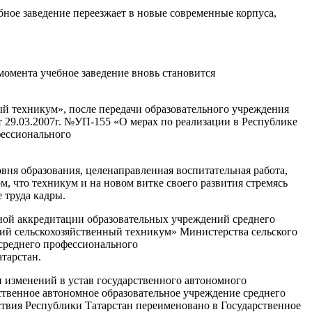
бное заведение переезжает в новые современные корпуса,
 момента учебное заведение вновь становится
й техникум», после передачи образовательного учреждения
от 29.03.2007г. №УП-155 «О мерах по реализации в Республике
фессионального
ня образования, целенаправленная воспитательная работа,
м, что техникум и на новом витке своего развития стремясь
 труда кадры.
нной аккредитации образовательных учреждений среднего
ий сельскохозяйственный техникум» Министерства сельского
 среднего профессионального
тарстан.
и изменений в устав государственного автономного
ственное автономное образовательное учреждение среднего
твия Республики Татарстан переименовано в Государственное