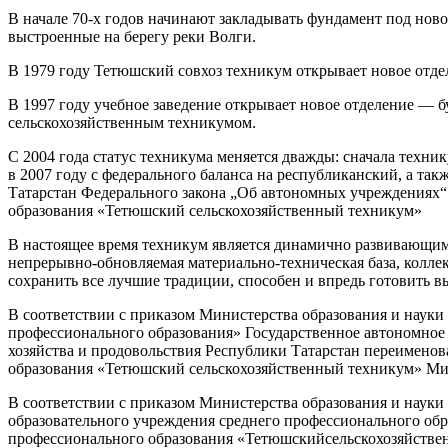
В начале 70-х годов начинают закладывать фундамент под ново
выстроенные на берегу реки Волги.
В 1979 году Тетюшский совхоз техникум открывает новое отде
В 1997 году учебное заведение открывает новое отделение — бух
сельскохозяйственным техникумом.
С 2004 года статус техникума меняется дважды: сначала тех
в 2007 году с федерального баланса на республиканский, а та
Татарстан Федерального закона „Об автономных учреждениях“
образования «Тетюшский сельскохозяйственный техникум»
В настоящее время техникум является динамично развивающим
непрерывно-обновляемая материально-техническая база, коллек
сохранить все лучшие традиции, способен и впредь готовить 
В соответствии с приказом Министерства образования и науки
профессионального образования» Государственное автономное
хозяйства и продовольствия Республики Татарстан переименов
образования «Тетюшский сельскохозяйственный техникум» Мини
В соответствии с приказом Министерства образования и науки
образовательного учреждения среднего профессионального об
профессионального образования «Тетюшскийсельскохозяйствен