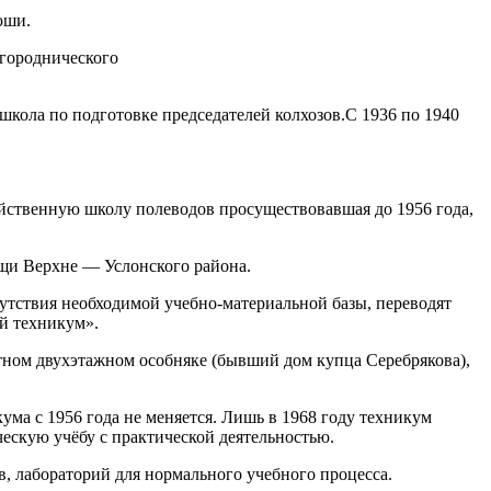
юши.
огороднического
 школа по подготовке председателей колхозов.С 1936 по 1940
йственную школу полеводов просуществовавшая до 1956 года,
щи Верхне — Услонского района.
тствия необходимой учебно-материальной базы, переводят
й техникум».
ютном двухэтажном особняке (бывший дом купца Серебрякова),
кума с 1956 года не меняется. Лишь в 1968 году техникум
ческую учёбу с практической деятельностью.
, лабораторий для нормального учебного процесса.