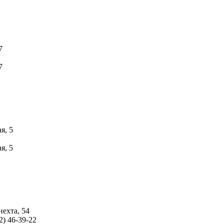
7
7
я, 5
я, 5
ехта, 54
2) 46-39-22