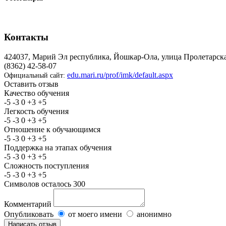
Контакты
424037, Марий Эл республика, Йошкар-Ола, улица Пролетарска
(8362) 42-58-07
edu.mari.ru/prof/imk/default.aspx
Официальный сайт:
Оставить отзыв
Качество обучения
-5
-3
0
+3
+5
Легкость обучения
-5
-3
0
+3
+5
Отношение к обучающимся
-5
-3
0
+3
+5
Поддержка на этапах обучения
-5
-3
0
+3
+5
Сложность поступления
-5
-3
0
+3
+5
Символов осталось
300
Комментарий
Опубликовать
от моего имени
анонимно