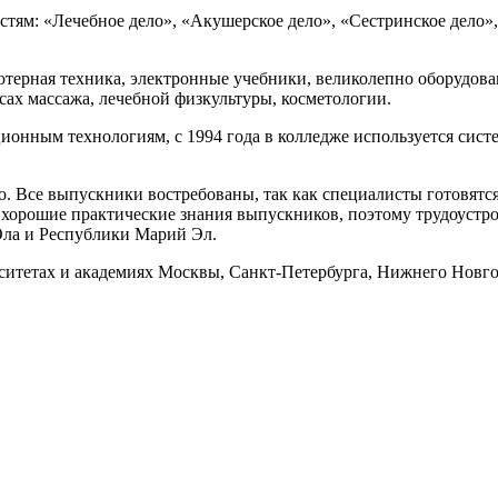
тям: «Лечебное дело», «Акушерское дело», «Сестринское дело»
ерная техника, электронные учебники, великолепно оборудован
ах массажа, лечебной физкультуры, косметологии.
онным технологиям, с 1994 года в колледже используется сис
 Все выпускники востребованы, так как специалисты готовятся
 хорошие практические знания выпускников, поэтому трудоустр
Ола и Республики Марий Эл.
тетах и академиях Москвы, Санкт-Петербурга, Нижнего Новгор