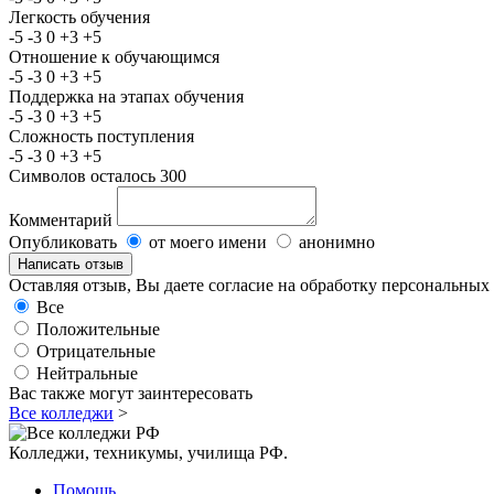
Легкость обучения
-5
-3
0
+3
+5
Отношение к обучающимся
-5
-3
0
+3
+5
Поддержка на этапах обучения
-5
-3
0
+3
+5
Сложность поступления
-5
-3
0
+3
+5
Символов осталось
300
Комментарий
Опубликовать
от моего имени
анонимно
Оставляя отзыв, Вы даете согласие на обработку персональны
Все
Положительные
Отрицательные
Нейтральные
Вас также могут заинтересовать
Все колледжи
>
Колледжи, техникумы, училища РФ.
Помощь