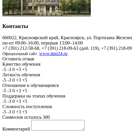
Контакты
660022, Красноярский край, Красноярск, ул. Партизана Железня
пн-пт 09:00–16:00, перерыв 13:00–14:00
+7 (391) 212-58-68, +7 (391) 218-09-63 (доб. 119), +7 (391) 218-09
www.ttpp24.ru
Официальный сайт:
Оставить отзыв
Качество обучения
-5
-3
0
+3
+5
Легкость обучения
-5
-3
0
+3
+5
Отношение к обучающимся
-5
-3
0
+3
+5
Поддержка на этапах обучения
-5
-3
0
+3
+5
Сложность поступления
-5
-3
0
+3
+5
Символов осталось
300
Комментарий