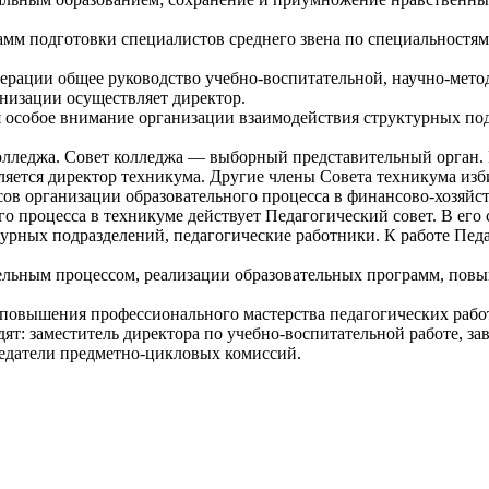
амм подготовки специалистов среднего звена по специальностям
дерации общее руководство учебно-воспитательной, научно-мето
низации осуществляет директор.
я особое внимание организации взаимодействия структурных по
лледжа. Совет колледжа — выборный представительный орган. В
вляется директор техникума. Другие члены Совета техникума и
в организации образовательного процесса в финансово-хозяйст
процесса в техникуме действует Педагогический совет. В его с
ктурных подразделений, педагогические работники. К работе Пед
ельным процессом, реализации образовательных программ, повыш
повышения профессионального мастерства педагогических работ
одят: заместитель директора по учебно-воспитательной работе, 
седатели предметно-цикловых комиссий.