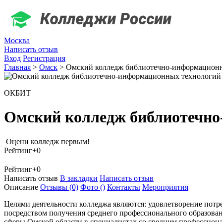
Москва
Написать отзыв
Вход
Регистрация
Главная
>
Омск
>
Омский колледж библиотечно-информацион
ОКБИТ
Омский колледж библиотечно
Оцени колледж первым!
Рейтинг
+0
Рейтинг
+0
Написать отзыв
В закладки
Написать отзыв
Описание
Отзывы
(0)
Фото
()
Контакты
Мероприятия
Целями деятельности колледжа являются: удовлетворение потр
посредством получения среднего профессионального образован
сферы Омской области в специалистах со средним профессион