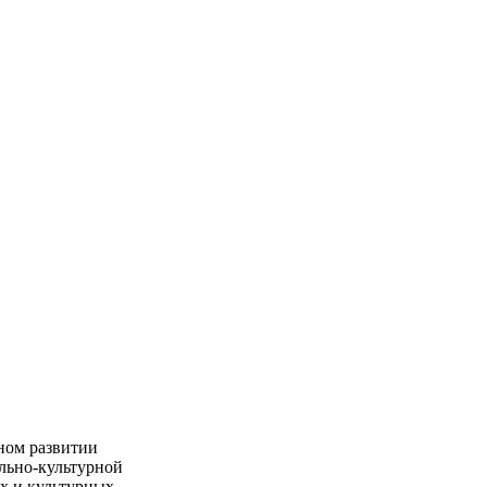
ном развитии
льно-культурной
х и культурных