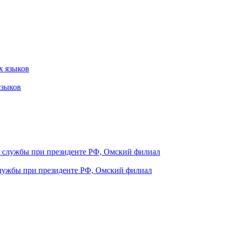
языков
 службы при президенте РФ, Омский филиал