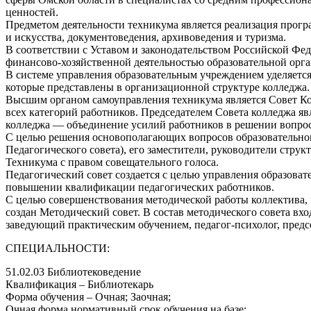
ценностей.
Предметом деятельности техникума является реализация прогр
и искусства, документоведения, архивоведения и туризма.
В соответствии с Уставом и законодательством Российской Фе
финансово-хозяйственной деятельностью образовательной орга
В системе управления образовательным учреждением уделяетс
которые представлены в организационной структуре колледжа.
Высшим органом самоуправления техникума является Совет Ко
всех категорий работников. Председателем Совета колледжа я
колледжа — объединение усилий работников в решении вопросо
С целью решения основополагающих вопросов образовательного 
Педагогического совета), его заместители, руководители стру
Техникума с правом совещательного голоса.
Педагогический совет создается с целью управления образоват
повышении квалификации педагогических работников.
С целью совершенствования методической работы коллектива, 
создан Методический совет. В состав методического совета вх
заведующий практическим обучением, педагог-психолог, пред
СПЕЦИАЛЬНОСТИ:
51.02.03 Библиотековедение
Квалификация – Библиотекарь
Форма обучения – Очная; Заочная;
Очная форма нормативный срок обучения на базе: