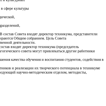
 в сфере культуры
дической,
дразделений,
 состав Совета входят директор техникума, представители
збираются Общим собранием. Цель Совета
венной деятельности.
остав входят директор техникума (председатель
агогического совета могут привлекаться другие работники
ения качества обучения и воспитания студентов, содействия в
ников и реализации их творческого потенциала в техникуме
заведующий научно-методическим отделом, методисты,