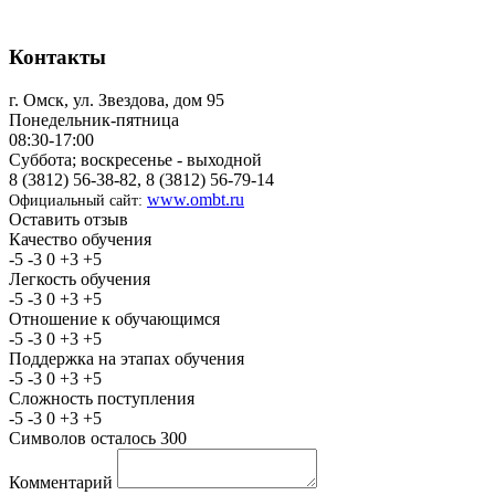
Контакты
г. Омск, ул. Звездова, дом 95
Понедельник-пятница
08:30-17:00
Суббота; воскресенье - выходной
8 (3812) 56-38-82, 8 (3812) 56-79-14
www.ombt.ru
Официальный сайт:
Оставить отзыв
Качество обучения
-5
-3
0
+3
+5
Легкость обучения
-5
-3
0
+3
+5
Отношение к обучающимся
-5
-3
0
+3
+5
Поддержка на этапах обучения
-5
-3
0
+3
+5
Сложность поступления
-5
-3
0
+3
+5
Символов осталось
300
Комментарий